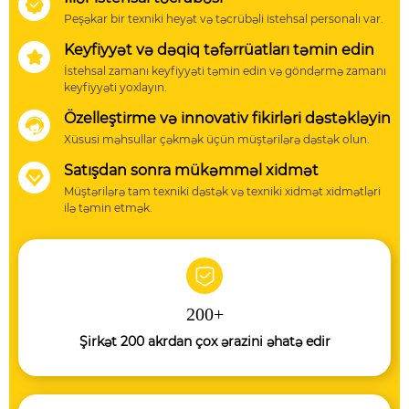

Peşəkar bir texniki heyət və təcrübəli istehsal personalı var.
Keyfiyyət və dəqiq təfərrüatları təmin edin

İstehsal zamanı keyfiyyəti təmin edin və göndərmə zamanı
keyfiyyəti yoxlayın.
Özelleştirme və innovativ fikirləri dəstəkləyin

Xüsusi məhsullar çəkmək üçün müştərilərə dəstək olun.
Satışdan sonra mükəmməl xidmət

Müştərilərə tam texniki dəstək və texniki xidmət xidmətləri
ilə təmin etmək.
200
+
Şirkət 200 akrdan çox ərazini əhatə edir