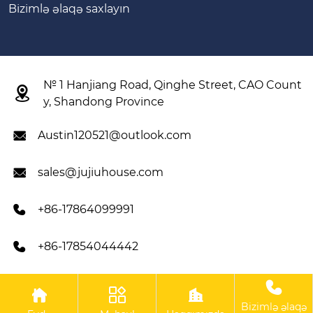
Bizimlə əlaqə saxlayın
№ 1 Hanjiang Road, Qinghe Street, CAO Count

y, Shandong Province
Austin120521@outlook.com

sales@jujiuhouse.com

+86-17864099991

+86-17854044442





Müəllif hüquqları © Shandong Jujiu Integrated Housing Co,
Bizimlə əlaqə