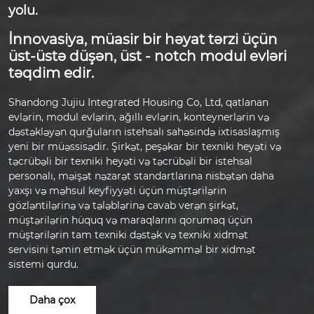
yolu.
İnnovasiya, müasir bir həyat tərzi üçün
üst-üstə düşən, üst - notch modul evləri
təqdim edir.
Shandong Jujiu Integrated Housing Co, Ltd, qatlanan
evlərin, modul evlərin, ağıllı evlərin, konteynerlərin və
dəstəkləyən qurğuların istehsalı sahəsində ixtisaslaşmış
yeni bir müəssisədir. Şirkət, peşəkar bir texniki heyəti və
təcrübəli bir texniki heyəti və təcrübəli bir istehsal
personalı, məişət nəzarət standartlarına nisbətən daha
yaxşı və məhsul keyfiyyəti üçün müştərilərin
gözləntilərinə və tələblərinə cavab verən şirkət,
müştərilərin hüquq və maraqlarını qorumaq üçün
müştərilərin tam texniki dəstək və texniki xidmət
servisini təmin etmək üçün mükəmməl bir xidmət
sistemi qurdu.
Daha çox