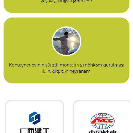
yaşayış sahəsi təmin edir
Konteyner evinin sürətli montajı və möhkəm qurulması
ilə həqiqətən heyranam.