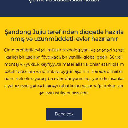
Şandong Jujiu tərəfindən diqqətlə hazırla
nmış və uzunmüddətli evlər hazırlanır
Çinin prefabrik evləri, müasir texnologiyanı və ənənəvi sənət
karlığı birləşdirən fövqəladə bir yenilik, qlobal gedir. Sürətli
montaj və yüksək keyfiyyətli materiallarla, onlar asanlıqla m
üxtəlif ərazilərə və iqlimlərə uyğunlaşdırılır. Harada olmaları
ndan asılı olmayaraq, bu evlər dünyanın hər yerində insanlar
a yalnız evin gətirə biləcəyi rahatlıqları yaşamağa imkan ver
ən evin istiliyini hiss edir.
Daha çox