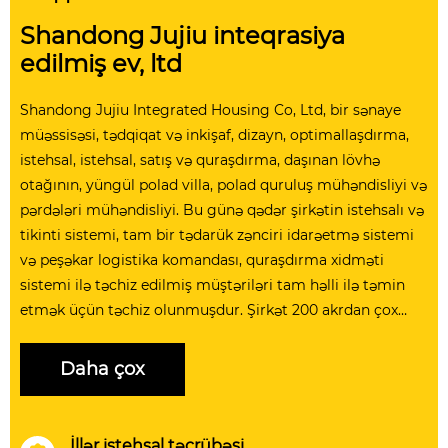
Shandong Jujiu inteqrasiya
edilmiş ev, ltd
Shandong Jujiu Integrated Housing Co, Ltd, bir sənaye
müəssisəsi, tədqiqat və inkişaf, dizayn, optimallaşdırma,
istehsal, istehsal, satış və quraşdırma, daşınan lövhə
otağının, yüngül polad villa, polad quruluş mühəndisliyi və
pərdələri mühəndisliyi. Bu günə qədər şirkətin istehsalı və
tikinti sistemi, tam bir tədarük zənciri idarəetmə sistemi
və peşəkar logistika komandası, quraşdırma xidməti
sistemi ilə təchiz edilmiş müştəriləri tam həlli ilə təmin
etmək üçün təchiz olunmuşdur. Şirkət 200 akrdan çox
olan bir ərazini əhatə edir, 100-dən çox insanın mövcud
heyəti, 20.000 dəstin illik istehsal gücü, inteqrasiya edilmiş
Daha çox
mənzil sənayesində yalnız dörd illik inkişafdan sonra
forma almağa başladı.
İllər istehsal təcrübəsi