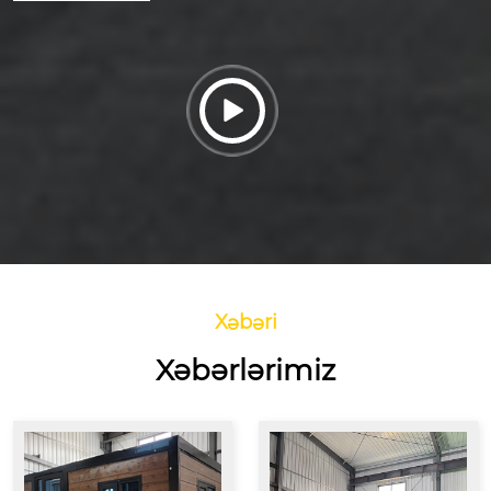

Xəbəri
Xəbərlərimiz