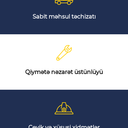
Sabit məhsul təchizatı
Qiymətə nəzarət üstünlüyü
Çevik və xüsusi xidmətlər