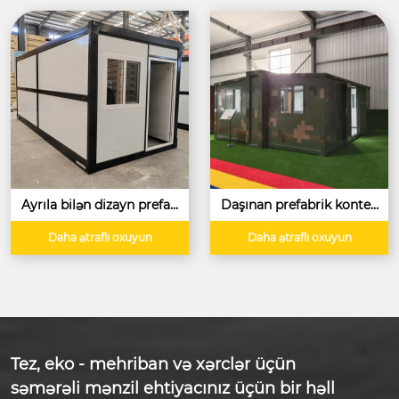
Ayrıla bilən dizayn prefab
Daşınan prefabrik kontey
rik konteyner evi portativ
ner evi villalar modul por
modul ofis binası qatlana
tativ evlər 1 yataq otağı k
Daha ətraflı oxuyun
Daha ətraflı oxuyun
n konteyner evi
onteyner ev ofisləri Mənzi
llər
Tez, eko - mehriban və xərclər üçün
səmərəli mənzil ehtiyacınız üçün bir həll