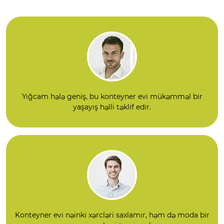
ğu yerdə və harala
rda deyil.
Yığcam hələ geniş, bu konteyner evi mükəmməl bir
yaşayış həlli təklif edir.
Konteyner evi nəinki xərcləri saxlamır, həm də moda bir