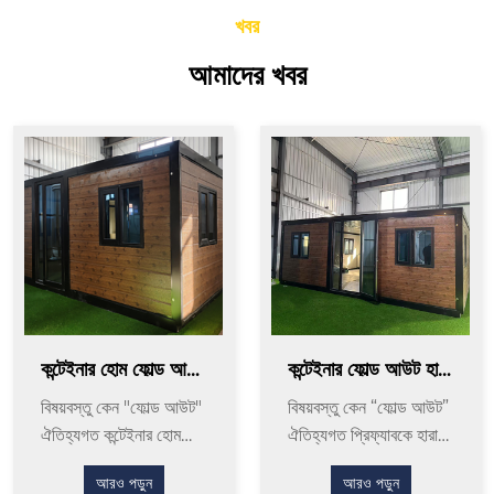
খবর
আমাদের খবর
কন্টেইনার হোম ফোল্ড আউ
কন্টেইনার ফোল্ড আউট হাউ
ট: স্পেস-সেভিং মডুলার
স: কমপ্যাক্ট, সাশ্রয়ী
বিষয়বস্তু কেন "ফোল্ড আউট"
বিষয়বস্তু কেন “ফোল্ড আউট”
 লিভিং সলিউশন
 মূল্যের এবং দ্রুত-টু-বিল্ড
ঐতিহ্যগত কন্টেইনার হোম
ঐতিহ্যগত প্রিফ্যাবকে হারায়
 লিভিং সলিউশন
গুলিকে হারায় নির্ভরযোগ্য
—প্রতিবারই আসল ট্রেড-অ
আরও পড়ুন
আরও পড়ুন
স্থাপনার জন্য চারটি অ-আ
ফস—বিক্রয় ব্রোশিওর সংস্ক